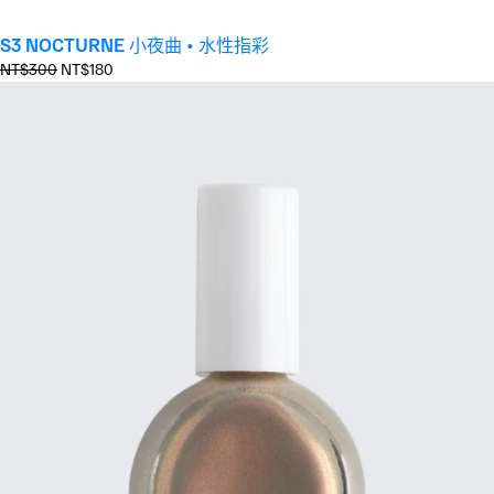
S3 NOCTURNE 小夜曲 • 水性指彩
正
優
NT$300
NT$180
常
惠
價
價
格
格