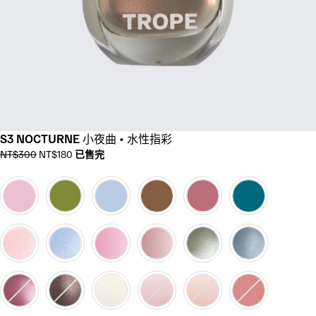
S3 NOCTURNE 小夜曲 • 水性指彩
正
優
NT$300
NT$180
已售完
常
惠
價
價
格
格