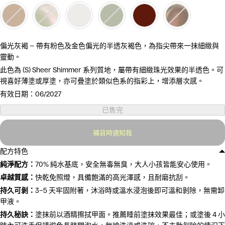
偏光灰褐 — 帶有粉色及金色偏光的半透灰褐色，為指尖帶來一抹細緻與
靈動。
此色為
(S) Sheer Shimmer
系列質地，屬帶有細緻珠光效果的半透色。可
視喜好薄塗或厚塗，亦可疊塗於類似色系的指彩上，增添層次感。
有效日期：06/2027
已售完
補貨時通知我
配方特色
純淨配方：
70% 純水基底，安全無毒無臭，大人小孩皆能安心使用。
卓越質感：
快乾免照燈，具備飽滿的高光澤感，且耐磨抗刮。
持久可剝：
3–5 天牢固附著，沐浴時或溫水浸泡後即可溫和剝除，無需卸
甲液。
持久秘訣：
塗抹前以酒精擦拭甲面。推薦睡前塗抹效果最佳；或塗後 4 小