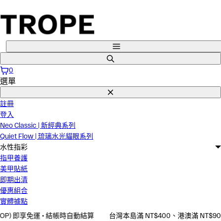
直
接
跳
到
選
內
單
搜
容
尋
0
選單
關
閉
註冊
登入
Neo Classic | 新經典系列
Quiet Flow | 琉璃水光貓眼系列
水性指彩
指甲養護
美甲貼紙
即期出清
優惠組合
實體據點
P) 即享免運 • 結帳時自動結算
台灣本島滿 NT$400、港澳滿 NT$900 (~