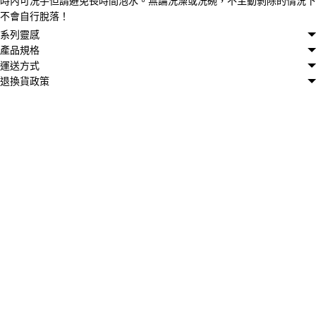
時內可洗手但請避免長時間泡水。無論洗澡或洗碗，不主動剝除的情況下
不會自行脫落！
系列靈感
產品規格
運送方式
退換貨政策