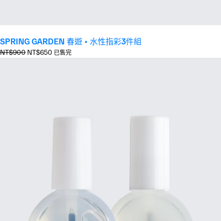
SPRING GARDEN 春遊 • 水性指彩3件組
正
優
NT$900
NT$650
已售完
常
惠
價
價
格
格