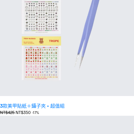
3款美甲貼紙＋鑷子夾 • 超值組
正
優
NT$425
NT$350
-17%
常
惠
價
價
格
格