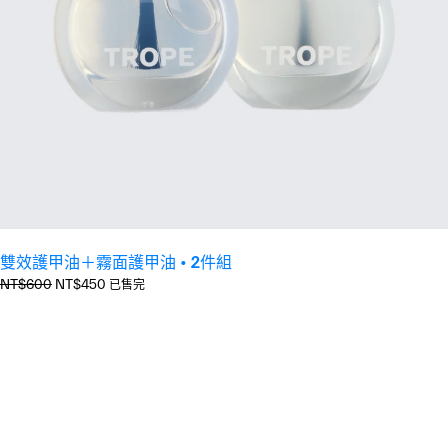
雙效護甲油＋霧面護甲油 • 2件組
正
優
NT$600
NT$450
已售完
常
惠
價
價
格
格