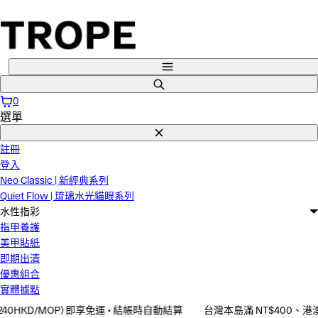
直
接
跳
到
選
內
單
搜
容
尋
0
選單
關
閉
註冊
登入
Neo Classic | 新經典系列
Quiet Flow | 琉璃水光貓眼系列
水性指彩
指甲養護
美甲貼紙
即期出清
優惠組合
實體據點
HKD/MOP) 即享免運 • 結帳時自動結算
台灣本島滿 NT$400、港澳滿 NT$