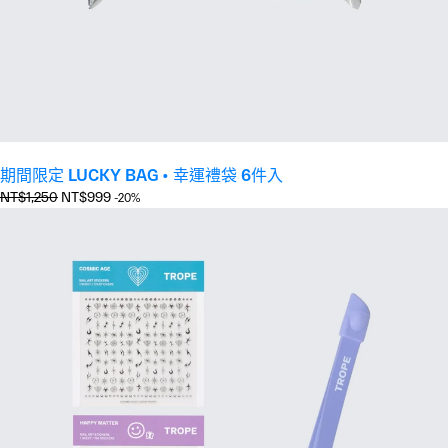
期間限定 LUCKY BAG • 幸運禮袋 6件入
正
優
NT$1,250
NT$999
-20%
常
惠
價
價
格
格