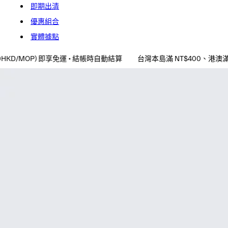
即期出清
優惠組合
實體據點
運 • 結帳時自動結算
台灣本島滿 NT$400、港澳滿 NT$900 (~240HKD