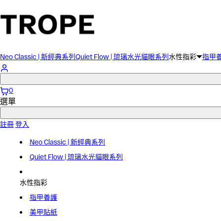
直
接
跳
到
內
Neo Classic | 新經典系列
Quiet Flow | 琉璃水光貓眼系列
水性指彩
指甲
容
登
入
0
選單
註冊
登入
Neo Classic | 新經典系列
Quiet Flow | 琉璃水光貓眼系列
水性指彩
指甲養護
美甲貼紙