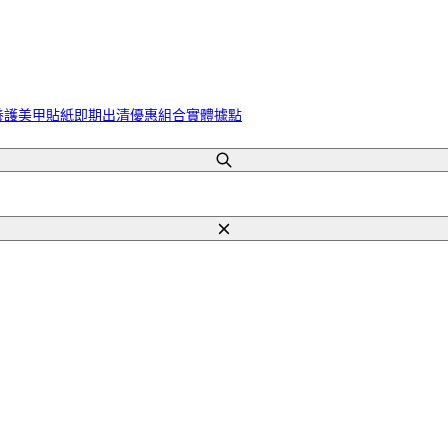
養護
美甲貼紙
即期出清
優惠組合
實體據點
搜
尋
關
閉